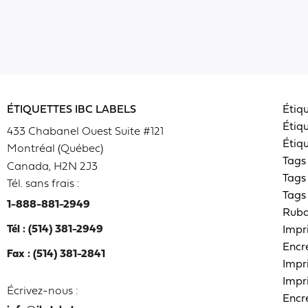
ÉTIQUETTES IBC LABELS
Étiq
Étiq
433 Chabanel Ouest Suite #121
Étiqu
Montréal (Québec)
Tags
Canada, H2N 2J3
Tags
Tél. sans frais :
Tags
1-888-881-2949
Ruba
Tél : (514) 381-2949
Impr
Encr
Fax : (514) 381-2841
Impr
Impr
Écrivez-nous :
Encr