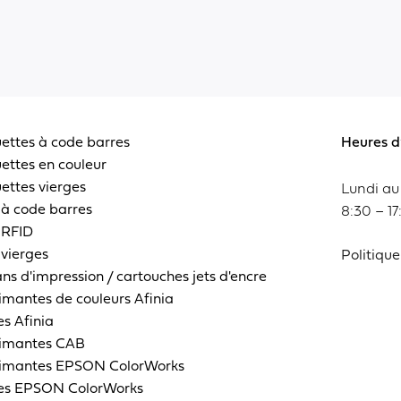
uettes à code barres
Heures d
uettes en couleur
ettes vierges
Lundi au
 à code barres
8:30 – 17
 RFID
 vierges
Politique
ns d'impression / cartouches jets d'encre
imantes de couleurs Afinia
es Afinia
imantes CAB
imantes EPSON ColorWorks
es EPSON ColorWorks