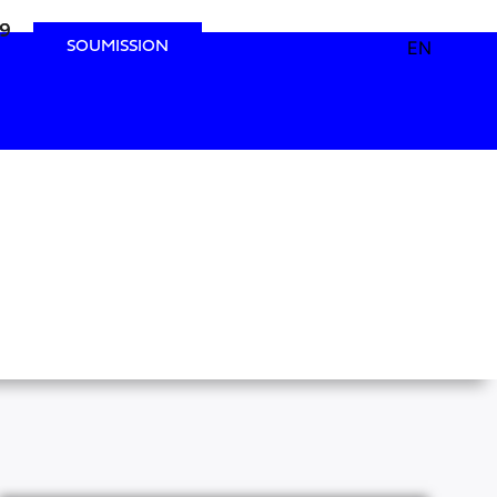
49
49
EN
SOUMISSION
OINDRE