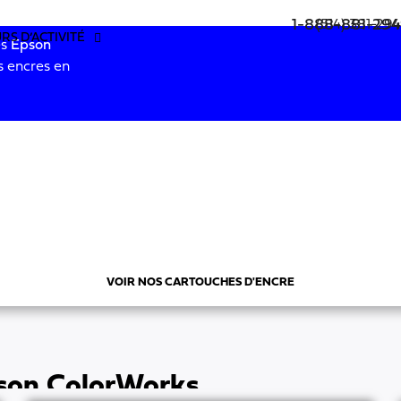
1-888-881-29
(514) 381-29
RS D’ACTIVITÉ
es
Epson
s encres en
SSION
SERVICES D’IMPRESSION
À PROPOS
NOUS J
VOIR NOS CARTOUCHES D'ENCRE
pson ColorWorks