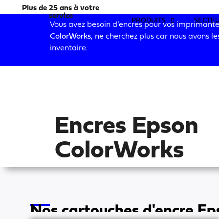
Plus de 25 ans à votre
service
PRODUITS
SECTEU
Vous avez besoin d’encres pour vos imprimant
ColorWorks
, ne cherchez plus car nous avons le
inventaire.
SOUMI
Encres Epson
ColorWorks
Nos cartouches d'encre E