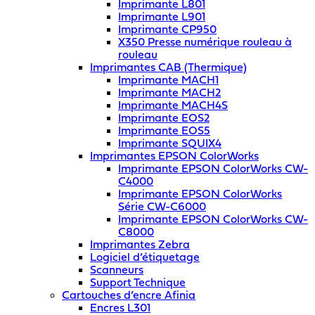
Imprimante L801
Imprimante L901
Imprimante CP950
X350 Presse numérique rouleau à
rouleau
Imprimantes CAB (Thermique)
Imprimante MACH1
Imprimante MACH2
Imprimante MACH4S
Imprimante EOS2
Imprimante EOS5
Imprimante SQUIX4
Imprimantes EPSON ColorWorks
Imprimante EPSON ColorWorks CW-
C4000
Imprimante EPSON ColorWorks
Série CW-C6000
Imprimante EPSON ColorWorks CW-
C8000
Imprimantes Zebra
Logiciel d’étiquetage
Scanneurs
Support Technique
Cartouches d’encre Afinia
Encres L301