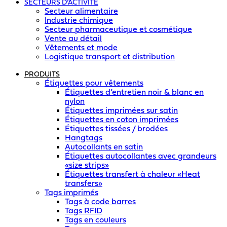
SECTEURS D’ACTIVITÉ
Secteur alimentaire
Industrie chimique
Secteur pharmaceutique et cosmétique
Vente au détail
Vêtements et mode
Logistique transport et distribution
PRODUITS
Étiquettes pour vêtements
Étiquettes d’entretien noir & blanc en
nylon
Étiquettes imprimées sur satin
Étiquettes en coton imprimées
Étiquettes tissées / brodées
Hangtags
Autocollants en satin
Étiquettes autocollantes avec grandeurs
«size strips»
Étiquettes transfert à chaleur «Heat
transfers»
Tags imprimés
Tags à code barres
Tags RFID
Tags en couleurs