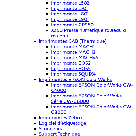
Imprimante L502
Imprimante L701
Imprimante L801
Imprimante L901
Imprimante CP950
X350 Presse numérique rouleau à
rouleau
Imprimantes CAB (Thermique)
Imprimante MACH1
Imprimante MACH2
Imprimante MACH4S
Imprimante EOS2
Imprimante EOS5
Imprimante SQUIX4
Imprimantes EPSON ColorWorks
Imprimante EPSON ColorWorks CW-
C4000
Imprimante EPSON ColorWorks
Série CW-C6000
Imprimante EPSON ColorWorks CW-
C8000
Imprimantes Zebra
Logiciel d’étiquetage
Scanneurs
Support Technique