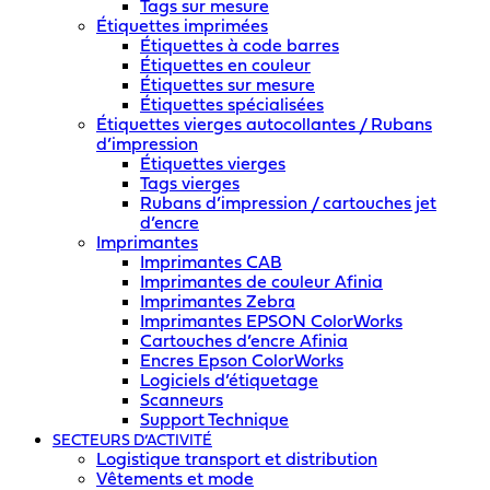
Tags sur mesure
Étiquettes imprimées
Étiquettes à code barres
Étiquettes en couleur
Étiquettes sur mesure
Étiquettes spécialisées
Étiquettes vierges autocollantes / Rubans
d’impression
Étiquettes vierges
Tags vierges
Rubans d’impression / cartouches jet
d’encre
Imprimantes
Imprimantes CAB
Imprimantes de couleur Afinia
Imprimantes Zebra
Imprimantes EPSON ColorWorks
Cartouches d’encre Afinia
Encres Epson ColorWorks
Logiciels d’étiquetage
Scanneurs
Support Technique
SECTEURS D’ACTIVITÉ
Logistique transport et distribution
Vêtements et mode