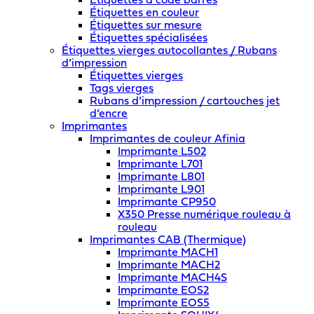
Étiquettes à code barres
Étiquettes en couleur
Étiquettes sur mesure
Étiquettes spécialisées
Étiquettes vierges autocollantes / Rubans
d’impression
Étiquettes vierges
Tags vierges
Rubans d’impression / cartouches jet
d’encre
Imprimantes
Imprimantes de couleur Afinia
Imprimante L502
Imprimante L701
Imprimante L801
Imprimante L901
Imprimante CP950
X350 Presse numérique rouleau à
rouleau
Imprimantes CAB (Thermique)
Imprimante MACH1
Imprimante MACH2
Imprimante MACH4S
Imprimante EOS2
Imprimante EOS5