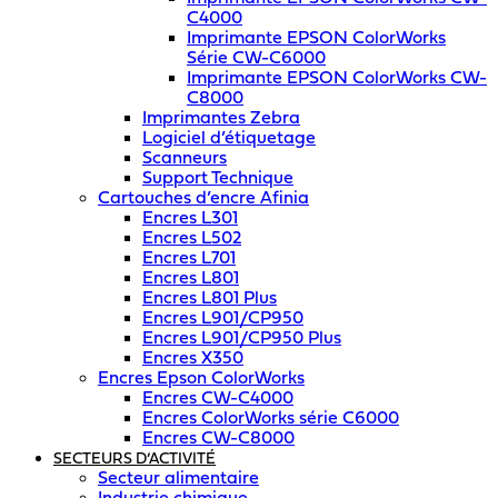
C4000
Imprimante EPSON ColorWorks
Série CW-C6000
Imprimante EPSON ColorWorks CW-
C8000
Imprimantes Zebra
Logiciel d’étiquetage
Scanneurs
Support Technique
Cartouches d’encre Afinia
Encres L301
Encres L502
Encres L701
Encres L801
Encres L801 Plus
Encres L901/CP950
Encres L901/CP950 Plus
Encres X350
Encres Epson ColorWorks
Encres CW-C4000
Encres ColorWorks série C6000
Encres CW-C8000
SECTEURS D’ACTIVITÉ
Secteur alimentaire