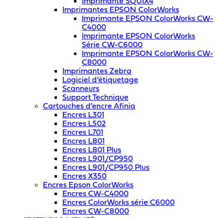
Imprimante SQUIX4
Imprimantes EPSON ColorWorks
Imprimante EPSON ColorWorks CW-
C4000
Imprimante EPSON ColorWorks
Série CW-C6000
Imprimante EPSON ColorWorks CW-
C8000
Imprimantes Zebra
Logiciel d’étiquetage
Scanneurs
Support Technique
Cartouches d’encre Afinia
Encres L301
Encres L502
Encres L701
Encres L801
Encres L801 Plus
Encres L901/CP950
Encres L901/CP950 Plus
Encres X350
Encres Epson ColorWorks
Encres CW-C4000
Encres ColorWorks série C6000
Encres CW-C8000