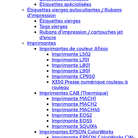
Étiquettes spécialisées
Étiquettes vierges autocollantes / Rubans
d’impression
Étiquettes vierges
Tags vierges
Rubans d’impression / cartouches jet
d’encre
Imprimantes
Imprimantes de couleur Afinia
Imprimante L502
Imprimante L701
Imprimante L801
Imprimante L901
Imprimante CP950
X350 Presse numérique rouleau à
rouleau
Imprimantes CAB (Thermique)
Imprimante MACH1
Imprimante MACH2
Imprimante MACH4S
Imprimante EOS2
Imprimante EOS5
Imprimante SQUIX4
Imprimantes EPSON ColorWorks
Imprimante EPSON ColorWorks CW-