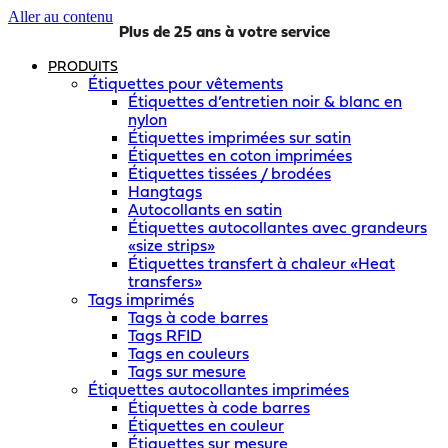
Aller au contenu
Plus de 25 ans à votre service
PRODUITS
Étiquettes pour vêtements
Étiquettes d’entretien noir & blanc en
nylon
Étiquettes imprimées sur satin
Étiquettes en coton imprimées
Étiquettes tissées / brodées
Hangtags
Autocollants en satin
Étiquettes autocollantes avec grandeurs
«size strips»
Étiquettes transfert à chaleur «Heat
transfers»
Tags imprimés
Tags à code barres
Tags RFID
Tags en couleurs
Tags sur mesure
Étiquettes autocollantes imprimées
Étiquettes à code barres
Étiquettes en couleur
Étiquettes sur mesure