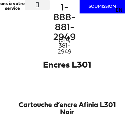
ans à votre
1-
SOUMISSION
service
EN
SECTEURS D’ACTIVITÉ
SERVICES D’IMPRESSION
À PROPOS
NOUS JOINDRE
888-
881-
2949
(514)
381-
2949
Encres L301
Cartouche d’encre Afinia L301
Noir