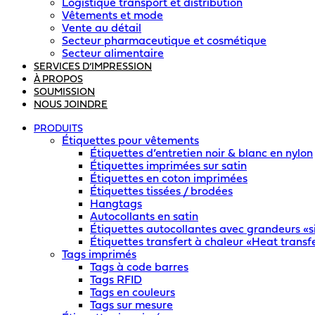
Logistique transport et distribution
Vêtements et mode
Vente au détail
Secteur pharmaceutique et cosmétique
Secteur alimentaire
SERVICES D’IMPRESSION
À PROPOS
SOUMISSION
NOUS JOINDRE
PRODUITS
Étiquettes pour vêtements
Étiquettes d’entretien noir & blanc en nylon
Étiquettes imprimées sur satin
Étiquettes en coton imprimées
Étiquettes tissées / brodées
Hangtags
Autocollants en satin
Étiquettes autocollantes avec grandeurs «si
Étiquettes transfert à chaleur «Heat transf
Tags imprimés
Tags à code barres
Tags RFID
Tags en couleurs
Tags sur mesure