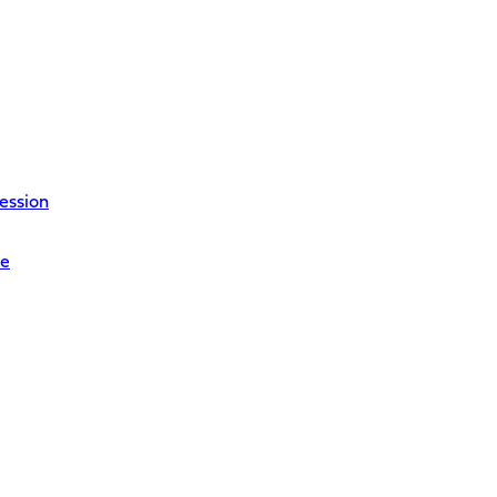
ession
re