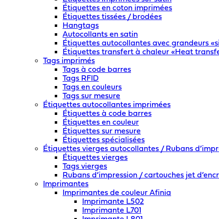
Étiquettes en coton imprimées
Étiquettes tissées / brodées
Hangtags
Autocollants en satin
Étiquettes autocollantes avec grandeurs «si
Étiquettes transfert à chaleur «Heat transf
Tags imprimés
Tags à code barres
Tags RFID
Tags en couleurs
Tags sur mesure
Étiquettes autocollantes imprimées
Étiquettes à code barres
Étiquettes en couleur
Étiquettes sur mesure
Étiquettes spécialisées
Étiquettes vierges autocollantes / Rubans d’impr
Étiquettes vierges
Tags vierges
Rubans d’impression / cartouches jet d’enc
Imprimantes
Imprimantes de couleur Afinia
Imprimante L502
Imprimante L701