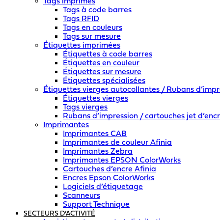
Tags imprimés
Tags à code barres
Tags RFID
Tags en couleurs
Tags sur mesure
Étiquettes imprimées
Étiquettes à code barres
Étiquettes en couleur
Étiquettes sur mesure
Étiquettes spécialisées
Étiquettes vierges autocollantes / Rubans d’impr
Étiquettes vierges
Tags vierges
Rubans d’impression / cartouches jet d’enc
Imprimantes
Imprimantes CAB
Imprimantes de couleur Afinia
Imprimantes Zebra
Imprimantes EPSON ColorWorks
Cartouches d’encre Afinia
Encres Epson ColorWorks
Logiciels d’étiquetage
Scanneurs
Support Technique
SECTEURS D’ACTIVITÉ