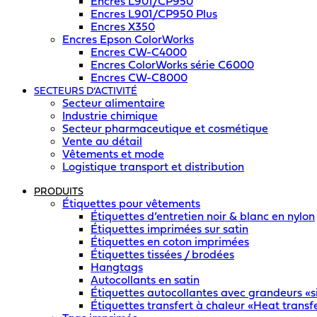
Encres L901/CP950
Encres L901/CP950 Plus
Encres X350
Encres Epson ColorWorks
Encres CW-C4000
Encres ColorWorks série C6000
Encres CW-C8000
SECTEURS D’ACTIVITÉ
Secteur alimentaire
Industrie chimique
Secteur pharmaceutique et cosmétique
Vente au détail
Vêtements et mode
Logistique transport et distribution
PRODUITS
Étiquettes pour vêtements
Étiquettes d’entretien noir & blanc en nylon
Étiquettes imprimées sur satin
Étiquettes en coton imprimées
Étiquettes tissées / brodées
Hangtags
Autocollants en satin
Étiquettes autocollantes avec grandeurs «si
Étiquettes transfert à chaleur «Heat transf