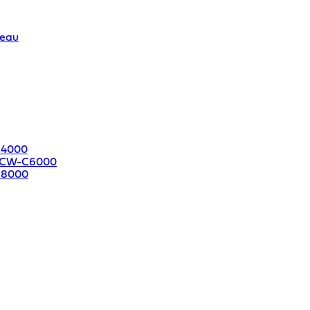
leau
C4000
e CW-C6000
C8000