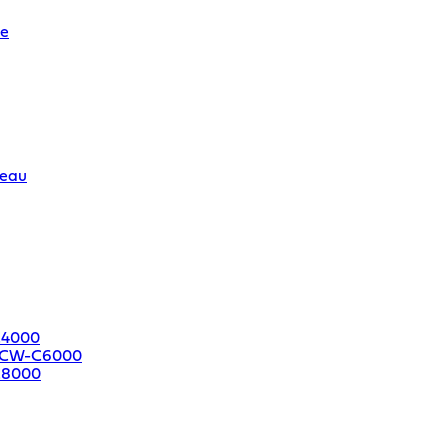
re
leau
C4000
e CW-C6000
C8000