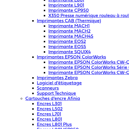
Imprimante L801
Imprimante L901
Imprimante CP950
X350 Presse numérique rouleau à rou
Imprimantes CAB (Thermique)
Imprimante MACH1
Imprimante MACH2
Imprimante MACH4S
Imprimante EOS2
Imprimante EOS5
Imprimante SQUIX4
Imprimantes EPSON ColorWorks
Imprimante EPSON ColorWorks CW-
Imprimante EPSON ColorWorks Séri
Imprimante EPSON ColorWorks CW-
Imprimantes Zebra
Logiciel d’étiquetage
Scanneurs
Support Technique
Cartouches d’encre Afinia
Encres L301
Encres L502
Encres L701
Encres L801
Encres L801 Plus