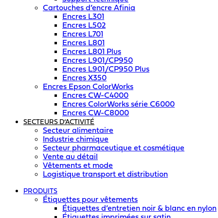
Cartouches d’encre Afinia
Encres L301
Encres L502
Encres L701
Encres L801
Encres L801 Plus
Encres L901/CP950
Encres L901/CP950 Plus
Encres X350
Encres Epson ColorWorks
Encres CW-C4000
Encres ColorWorks série C6000
Encres CW-C8000
SECTEURS D’ACTIVITÉ
Secteur alimentaire
Industrie chimique
Secteur pharmaceutique et cosmétique
Vente au détail
Vêtements et mode
Logistique transport et distribution
PRODUITS
Étiquettes pour vêtements
Étiquettes d’entretien noir & blanc en nylon
Étiquettes imprimées sur satin