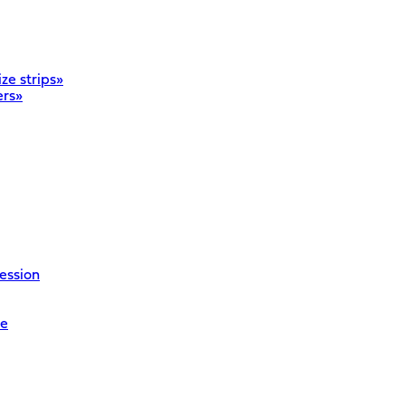
ze strips»
ers»
ession
re