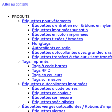
Aller au contenu
PRODUITS
Étiquettes pour vêtements
Étiquettes d’entretien noir & blanc en nylon
Étiquettes imprimées sur satin
Étiquettes en coton imprimées
Étiquettes tissées / brodées
Hangtags
Autocollants en satin
Étiquettes autocollantes avec grandeurs «si
Étiquettes transfert à chaleur «Heat transf
Tags imprimés
Tags à code barres
Tags RFID
Tags en couleurs
Tags sur mesure
Étiquettes autocollantes imprimées
Étiquettes à code barres
Étiquettes en couleur
Étiquettes sur mesure
Étiquettes spécialisées
Étiquettes vierges autocollantes / Rubans d’impr
Étiquettes vierges