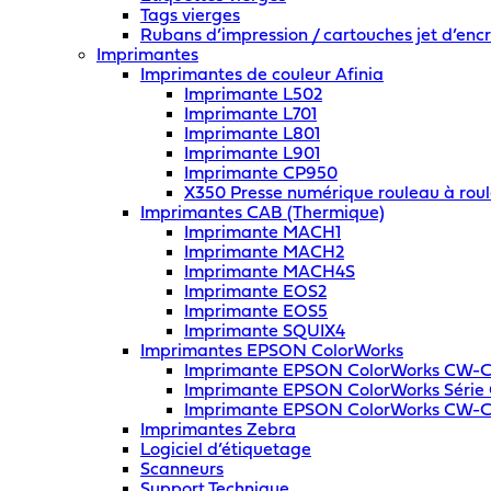
Tags vierges
Rubans d’impression / cartouches jet d’enc
Imprimantes
Imprimantes de couleur Afinia
Imprimante L502
Imprimante L701
Imprimante L801
Imprimante L901
Imprimante CP950
X350 Presse numérique rouleau à rou
Imprimantes CAB (Thermique)
Imprimante MACH1
Imprimante MACH2
Imprimante MACH4S
Imprimante EOS2
Imprimante EOS5
Imprimante SQUIX4
Imprimantes EPSON ColorWorks
Imprimante EPSON ColorWorks CW-
Imprimante EPSON ColorWorks Séri
Imprimante EPSON ColorWorks CW-
Imprimantes Zebra
Logiciel d’étiquetage
Scanneurs
Support Technique