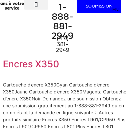
ans à votre
1-
SOUMISSION
service
EN
SECTEURS D’ACTIVITÉ
SERVICES D’IMPRESSION
À PROPOS
NOUS JOINDRE
888-
881-
2949
(514)
381-
2949
Encres X350
Cartouche d’encre X350Cyan Cartouche d’encre
X350Jaune Cartouche d’encre X350Magenta Cartouche
d’encre X350Noir Demandez une soumission Obtenez
une soumission gratuitement au 1-888-881-2949 ou en
complétant la demande en ligne suivante : Autres
produits similaire Encres X350 Encres L901/CP950 Plus
Encres L901/CP950 Encres L801 Plus Encres L801